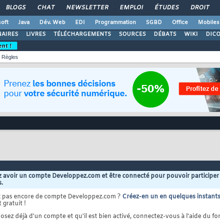
BLOGS
CHAT
NEWSLETTER
EMPLOI
ÉTUDES
DROIT
oft
Java
Dév. Web
EDI
Programmation
SGBD
Office
Mobiles
AIRES
LIVRES
TÉLÉCHARGEMENTS
SOURCES
DÉBATS
WIKI
DIC
ent !
Règles
 avoir un compte Developpez.com et être connecté pour pouvoir participer
s.
z pas encore de compte Developpez.com ?
Créez-en un en quelques instant
 gratuit !
osez déjà d'un compte et qu'il est bien activé, connectez-vous à l'aide du for