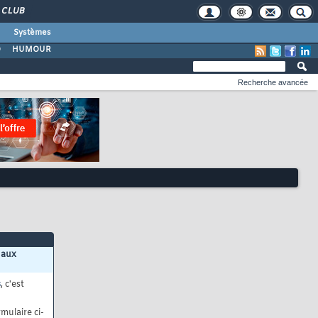
CLUB
Systèmes
O
HUMOUR
Recherche avancée
 aux
s
, c'est
mulaire ci-