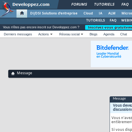
FORUMS
TUTORIELS
FAQ
DI/DSI Solutions d'entreprise
Cloud
IA
ALM
Micros
TUTORIELS
FAQ
WEBIN
Vous n'êtes pas encore inscrit sur Developpez.com ?
Inscrivez-vous gratuitem
Derniers messages
Actions
Réseau social
Blogs
Agenda
Chat
Message
Message
Vous devez
discussion
Vous n'ave
entièrement
Si vous disp