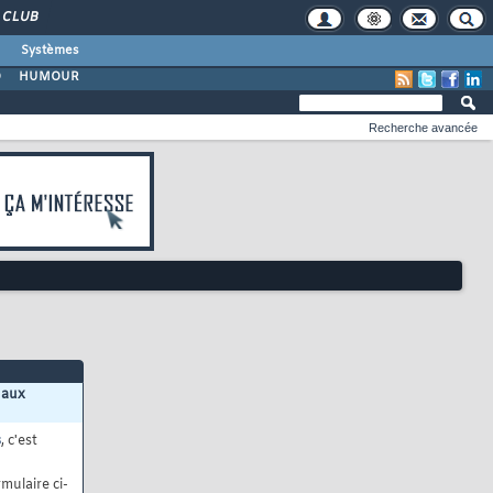
CLUB
Systèmes
O
HUMOUR
Recherche avancée
 aux
s
, c'est
mulaire ci-