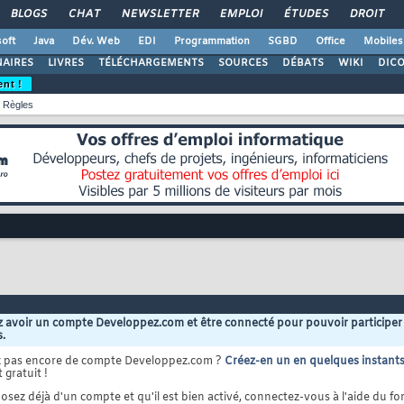
BLOGS
CHAT
NEWSLETTER
EMPLOI
ÉTUDES
DROIT
oft
Java
Dév. Web
EDI
Programmation
SGBD
Office
Mobiles
AIRES
LIVRES
TÉLÉCHARGEMENTS
SOURCES
DÉBATS
WIKI
DIC
ent !
Règles
 avoir un compte Developpez.com et être connecté pour pouvoir participer
s.
z pas encore de compte Developpez.com ?
Créez-en un en quelques instant
 gratuit !
osez déjà d'un compte et qu'il est bien activé, connectez-vous à l'aide du for