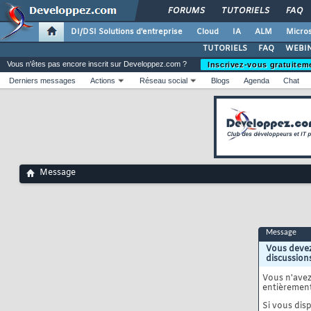
FORUMS
TUTORIELS
FAQ
DI/DSI Solutions d'entreprise
Cloud
IA
ALM
Micros
TUTORIELS
FAQ
WEBIN
Vous n'êtes pas encore inscrit sur Developpez.com ?
Inscrivez-vous gratuitem
Derniers messages
Actions
Réseau social
Blogs
Agenda
Chat
Message
Message
Vous devez
discussion
Vous n'ave
entièrement
Si vous disp