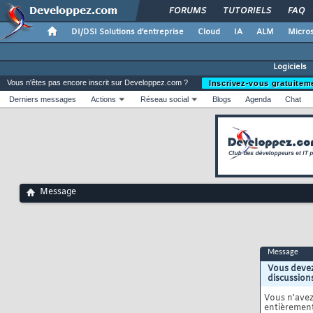
FORUMS
TUTORIELS
FAQ
DI/DSI Solutions d'entreprise
Cloud
IA
ALM
Micros
Logiciels
Vous n'êtes pas encore inscrit sur Developpez.com ?
Inscrivez-vous gratuitem
Derniers messages
Actions
Réseau social
Blogs
Agenda
Chat
Message
Message
Vous devez
discussion
Vous n'ave
entièrement