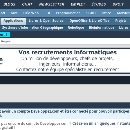
BLOGS
CHAT
NEWSLETTER
EMPLOI
ÉTUDES
DROIT
oft
Java
Dév. Web
EDI
Programmation
SGBD
Office
Mobiles
Applications
Libres & Open Source
OpenOffice & LibreOffice
Projets
Systèmes d'information Géographique
Robotique
Bioinformatique
Livres
ent !
Règles
 avoir un compte Developpez.com et être connecté pour pouvoir participer
s.
z pas encore de compte Developpez.com ?
Créez-en un en quelques instant
 gratuit !