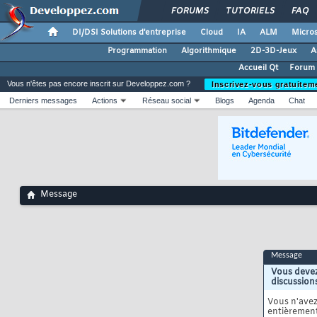
FORUMS
TUTORIELS
FAQ
DI/DSI Solutions d'entreprise
Cloud
IA
ALM
Micros
Programmation
Algorithmique
2D-3D-Jeux
A
Accueil Qt
Forum 
Vous n'êtes pas encore inscrit sur Developpez.com ?
Inscrivez-vous gratuitem
Derniers messages
Actions
Réseau social
Blogs
Agenda
Chat
Message
Message
Vous devez
discussion
Vous n'ave
entièrement