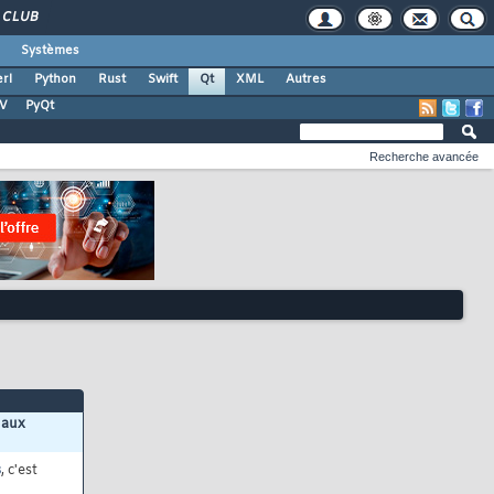
CLUB
Systèmes
rl
Python
Rust
Swift
Qt
XML
Autres
TV
PyQt
Recherche avancée
 aux
s
, c'est