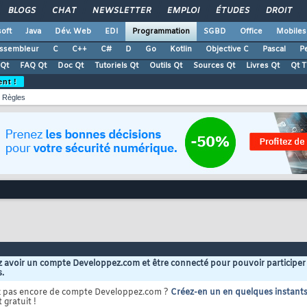
BLOGS
CHAT
NEWSLETTER
EMPLOI
ÉTUDES
DROIT
oft
Java
Dév. Web
EDI
Programmation
SGBD
Office
Mobiles
ssembleur
C
C++
C#
D
Go
Kotlin
Objective C
Pascal
Pe
Qt
FAQ Qt
Doc Qt
Tutoriels Qt
Outils Qt
Sources Qt
Livres Qt
Qt 
ent !
Règles
 avoir un compte Developpez.com et être connecté pour pouvoir participer
s.
z pas encore de compte Developpez.com ?
Créez-en un en quelques instant
 gratuit !