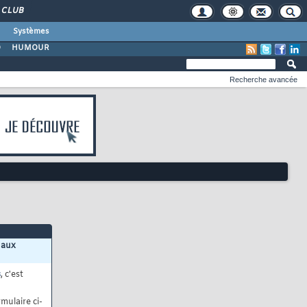
CLUB
Systèmes
O
HUMOUR
Recherche avancée
 aux
s
, c'est
mulaire ci-