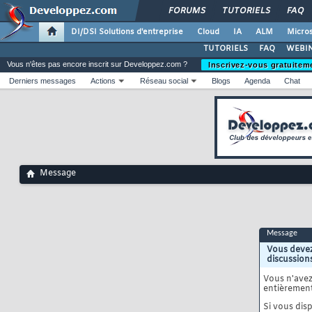
FORUMS
TUTORIELS
FAQ
DI/DSI Solutions d'entreprise
Cloud
IA
ALM
Micros
TUTORIELS
FAQ
WEBIN
Vous n'êtes pas encore inscrit sur Developpez.com ?
Inscrivez-vous gratuitem
Derniers messages
Actions
Réseau social
Blogs
Agenda
Chat
Message
Message
Vous devez
discussion
Vous n'ave
entièrement
Si vous disp