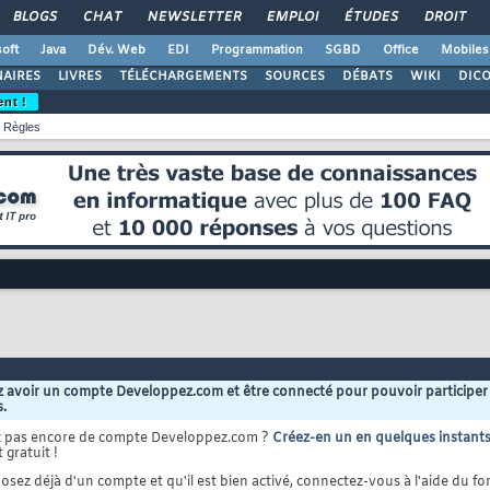
BLOGS
CHAT
NEWSLETTER
EMPLOI
ÉTUDES
DROIT
oft
Java
Dév. Web
EDI
Programmation
SGBD
Office
Mobiles
AIRES
LIVRES
TÉLÉCHARGEMENTS
SOURCES
DÉBATS
WIKI
DIC
ent !
Règles
 avoir un compte Developpez.com et être connecté pour pouvoir participer
s.
z pas encore de compte Developpez.com ?
Créez-en un en quelques instant
 gratuit !
osez déjà d'un compte et qu'il est bien activé, connectez-vous à l'aide du for