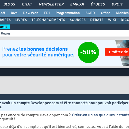
BLOGS
CHAT
NEWSLETTER
EMPLOI
ÉTUDES
DROIT
oft
Java
Dév. Web
EDI
Programmation
SGBD
Office
Mobiles
AIRES
LIVRES
TÉLÉCHARGEMENTS
SOURCES
DÉBATS
WIKI
DIC
ent !
Règles
 avoir un compte Developpez.com et être connecté pour pouvoir participer
s.
z pas encore de compte Developpez.com ?
Créez-en un en quelques instant
 gratuit !
osez déjà d'un compte et qu'il est bien activé, connectez-vous à l'aide du for