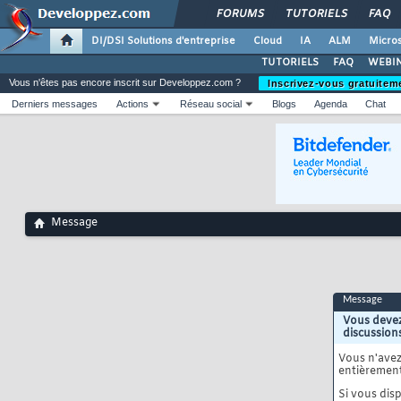
FORUMS
TUTORIELS
FAQ
DI/DSI Solutions d'entreprise
Cloud
IA
ALM
Micros
TUTORIELS
FAQ
WEBIN
Vous n'êtes pas encore inscrit sur Developpez.com ?
Inscrivez-vous gratuitem
Derniers messages
Actions
Réseau social
Blogs
Agenda
Chat
Message
Message
Vous devez
discussion
Vous n'ave
entièrement
Si vous disp