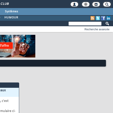
CLUB
Systèmes
O
HUMOUR
Recherche avancée
 aux
s
, c'est
mulaire ci-