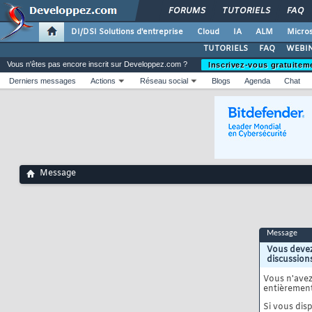
FORUMS
TUTORIELS
FAQ
DI/DSI Solutions d'entreprise
Cloud
IA
ALM
Micros
TUTORIELS
FAQ
WEBIN
Vous n'êtes pas encore inscrit sur Developpez.com ?
Inscrivez-vous gratuitem
Derniers messages
Actions
Réseau social
Blogs
Agenda
Chat
Message
Message
Vous devez
discussion
Vous n'ave
entièrement
Si vous disp