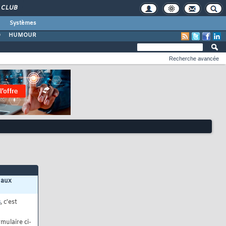
CLUB
Systèmes
O
HUMOUR
Recherche avancée
 aux
s
, c'est
mulaire ci-