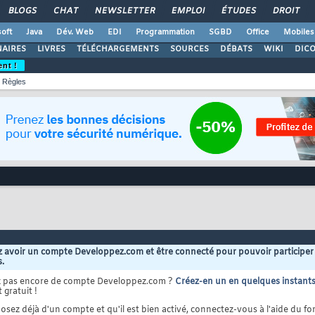
BLOGS
CHAT
NEWSLETTER
EMPLOI
ÉTUDES
DROIT
oft
Java
Dév. Web
EDI
Programmation
SGBD
Office
Mobiles
AIRES
LIVRES
TÉLÉCHARGEMENTS
SOURCES
DÉBATS
WIKI
DIC
ent !
Règles
 avoir un compte Developpez.com et être connecté pour pouvoir participer
s.
z pas encore de compte Developpez.com ?
Créez-en un en quelques instant
 gratuit !
osez déjà d'un compte et qu'il est bien activé, connectez-vous à l'aide du for