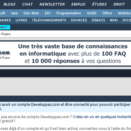
BLOGS
CHAT
NEWSLETTER
EMPLOI
ÉTUDES
DROIT
oft
Java
Dév. Web
EDI
Programmation
SGBD
Office
Mobiles
AIRES
LIVRES
TÉLÉCHARGEMENTS
SOURCES
DÉBATS
WIKI
DIC
ent !
Règles
 avoir un compte Developpez.com et être connecté pour pouvoir participer
s.
z pas encore de compte Developpez.com ?
Créez-en un en quelques instant
 gratuit !
osez déjà d'un compte et qu'il est bien activé, connectez-vous à l'aide du for