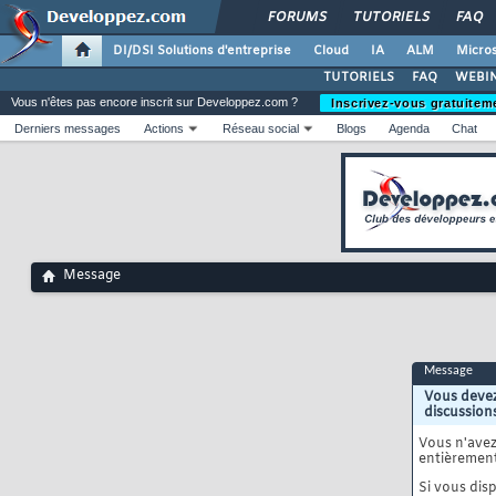
FORUMS
TUTORIELS
FAQ
DI/DSI Solutions d'entreprise
Cloud
IA
ALM
Micros
TUTORIELS
FAQ
WEBIN
Vous n'êtes pas encore inscrit sur Developpez.com ?
Inscrivez-vous gratuitem
Derniers messages
Actions
Réseau social
Blogs
Agenda
Chat
Message
Message
Vous devez
discussion
Vous n'ave
entièrement
Si vous disp