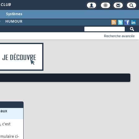
CLUB
Systèmes
O
HUMOUR
Recherche avancée
 aux
s
, c'est
mulaire ci-