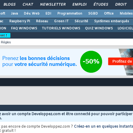
BLOGS
CHAT
NEWSLETTER
EMPLOI
ÉTUDES
DROIT
oft
Java
Dév. Web
EDI
Programmation
SGBD
Office
Mobiles
ac
Raspberry Pi
Réseau
Green IT
Sécurité
Systèmes embarqués
ION
FAQ WINDOWS
TUTORIELS WINDOWS
QUIZ WINDOWS
LOGICIE
ent !
Règles
 avoir un compte Developpez.com et être connecté pour pouvoir participer
s.
z pas encore de compte Developpez.com ?
Créez-en un en quelques instant
 gratuit !