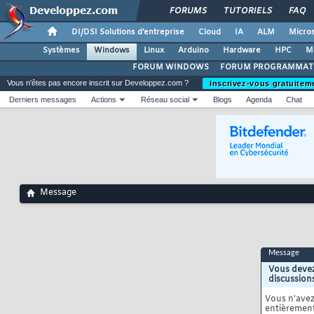
FORUMS
TUTORIELS
FAQ
DI/DSI Solutions d'entreprise
Cloud
IA
ALM
Micros
Systèmes
Windows
Linux
Arduino
Hardware
HPC
M
FORUM WINDOWS
FORUM PROGRAMMAT
Vous n'êtes pas encore inscrit sur Developpez.com ?
Inscrivez-vous gratuitem
Derniers messages
Actions
Réseau social
Blogs
Agenda
Chat
Message
Message
Vous devez
discussion
Vous n'ave
entièrement