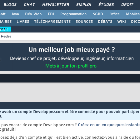
BLOGS
CHAT
NEWSLETTER
EMPLOI
ÉTUDES
DROIT
oft
Java
Dév. Web
EDI
Programmation
SGBD
Office
Mobiles
AIRES
LIVRES
TÉLÉCHARGEMENTS
SOURCES
DÉBATS
WIKI
DIC
ent !
Règles
 avoir un compte Developpez.com et être connecté pour pouvoir participer
s.
z pas encore de compte Developpez.com ?
Créez-en un en quelques instant
 gratuit !
osez déjà d'un compte et qu'il est bien activé, connectez-vous à l'aide du for