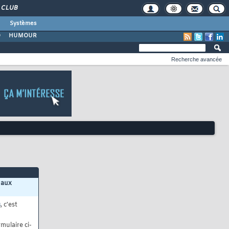
CLUB
Systèmes
O
HUMOUR
Recherche avancée
 aux
s
, c'est
mulaire ci-