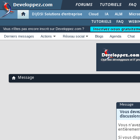
FORUMS
TUTORIELS
FAQ
DI/DSI Solutions d'entreprise
Cloud
IA
ALM
Micros
TUTORIELS
FAQ
WEBIN
Vous n'êtes pas encore inscrit sur Developpez.com ?
Inscrivez-vous gratuitem
Derniers messages
Actions
Réseau social
Blogs
Agenda
Chat
Message
Message
Vous devez
discussion
Vous n'ave
entièrement
Si vous disp