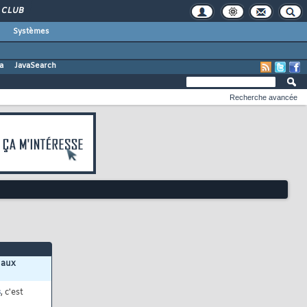
CLUB
Systèmes
a
JavaSearch
Recherche avancée
 aux
s
, c'est