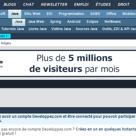
BLOGS
CHAT
NEWSLETTER
EMPLOI
ÉTUDES
DROIT
oft
Java
Dév. Web
EDI
Programmation
SGBD
Office
Mobiles
Java
Java Web
Spring
Android
Eclipse
NetBeans
Tutoriels Java
Livres Java
Vidéos Java
Sources Java
Outils, EDI & API Jav
ent !
Règles
 avoir un compte Developpez.com et être connecté pour pouvoir participer
s.
z pas encore de compte Developpez.com ?
Créez-en un en quelques instant
 gratuit !