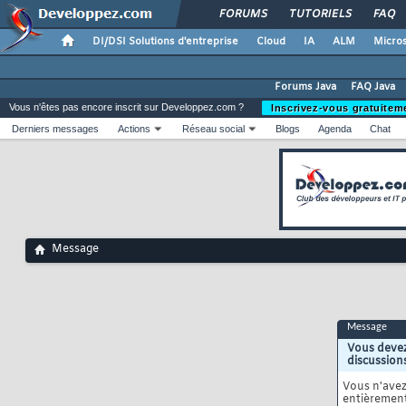
FORUMS
TUTORIELS
FAQ
DI/DSI Solutions d'entreprise
Cloud
IA
ALM
Micros
Forums Java
FAQ Java
Vous n'êtes pas encore inscrit sur Developpez.com ?
Inscrivez-vous gratuitem
Derniers messages
Actions
Réseau social
Blogs
Agenda
Chat
Message
Message
Vous devez
discussion
Vous n'ave
entièrement