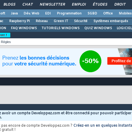
BLOGS
CHAT
NEWSLETTER
EMPLOI
ÉTUDES
DROIT
oft
Java
Dév. Web
EDI
Programmation
SGBD
Office
Mobiles
ac
Raspberry Pi
Réseau
Green IT
Sécurité
Systèmes embarqués
ION
FAQ WINDOWS
TUTORIELS WINDOWS
QUIZ WINDOWS
LOGICIE
ent !
Règles
 avoir un compte Developpez.com et être connecté pour pouvoir participer
s.
z pas encore de compte Developpez.com ?
Créez-en un en quelques instant
 gratuit !