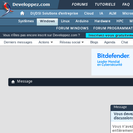
FORUMS
TUTORIELS
FAQ
DI/DSI Solutions d'entreprise
Cloud
IA
ALM
Micros
Systèmes
Windows
Linux
Arduino
Hardware
HPC
M
FORUM WINDOWS
FORUM PROGRAMMAT
Vous n'êtes pas encore inscrit sur Developpez.com ?
Inscrivez-vous gratuitem
Derniers messages
Actions
Réseau social
Blogs
Agenda
Chat
Message
Message
Vous devez
discussion
Vous n'ave
entièrement