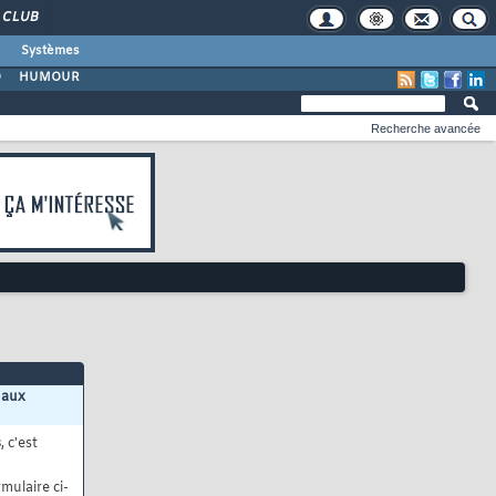
CLUB
Systèmes
O
HUMOUR
Recherche avancée
 aux
s
, c'est
mulaire ci-