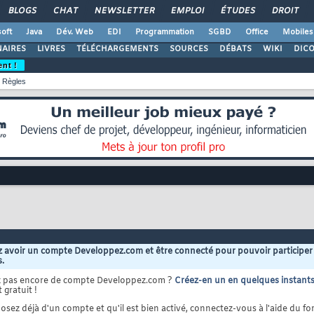
BLOGS
CHAT
NEWSLETTER
EMPLOI
ÉTUDES
DROIT
oft
Java
Dév. Web
EDI
Programmation
SGBD
Office
Mobiles
AIRES
LIVRES
TÉLÉCHARGEMENTS
SOURCES
DÉBATS
WIKI
DIC
ent !
Règles
 avoir un compte Developpez.com et être connecté pour pouvoir participer
s.
z pas encore de compte Developpez.com ?
Créez-en un en quelques instant
 gratuit !
osez déjà d'un compte et qu'il est bien activé, connectez-vous à l'aide du for