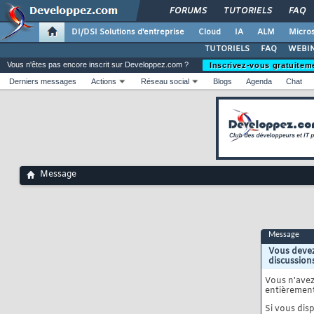
FORUMS
TUTORIELS
FAQ
DI/DSI Solutions d'entreprise
Cloud
IA
ALM
Micros
TUTORIELS
FAQ
WEBIN
Vous n'êtes pas encore inscrit sur Developpez.com ?
Inscrivez-vous gratuitem
Derniers messages
Actions
Réseau social
Blogs
Agenda
Chat
Message
Message
Vous devez
discussion
Vous n'ave
entièrement
Si vous disp