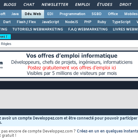
BLOGS
CHAT
NEWSLETTER
EMPLOI
ÉTUDES
DROIT
oft
Java
Dév. Web
EDI
Programmation
SGBD
Office
Mobiles
Dart
Flash / Flex
JavaScript
NodeJS
PHP
Ruby
TypeScript
ING
TUTORIELS WEBMARKETING
F.A.Q WEBMARKETING
LIVRES WEBM
ent !
Règles
 avoir un compte Developpez.com et être connecté pour pouvoir participer
s.
z pas encore de compte Developpez.com ?
Créez-en un en quelques instant
 gratuit !