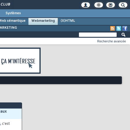
CLUB
Systèmes
Web sémantique
Webmarketing
(X)HTML
ARKETING
Recherche avancée
 aux
s
, c'est