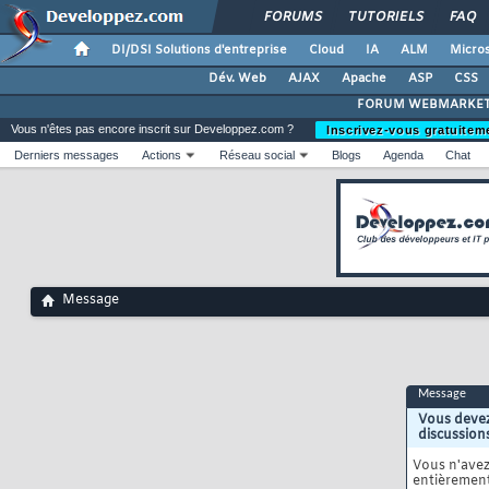
FORUMS
TUTORIELS
FAQ
DI/DSI Solutions d'entreprise
Cloud
IA
ALM
Micros
Dév. Web
AJAX
Apache
ASP
CSS
FORUM WEBMARKET
Vous n'êtes pas encore inscrit sur Developpez.com ?
Inscrivez-vous gratuitem
Derniers messages
Actions
Réseau social
Blogs
Agenda
Chat
Message
Message
Vous devez
discussion
Vous n'ave
entièrement