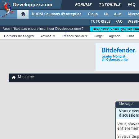
FORUMS
TUTORIELS
FAQ
DI/DSI Solutions d'entreprise
Cloud
IA
ALM
Micros
TUTORIELS
FAQ
WEBIN
Vous n'êtes pas encore inscrit sur Developpez.com ?
Inscrivez-vous gratuitem
Derniers messages
Actions
Réseau social
Blogs
Agenda
Chat
Message
Message
Vous devez
discussion
Vous n'ave
entièrement
Si vous disp