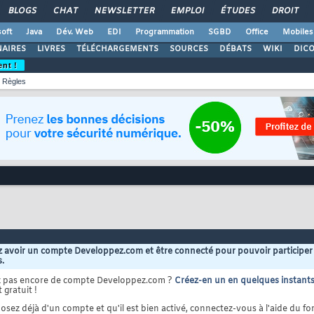
BLOGS
CHAT
NEWSLETTER
EMPLOI
ÉTUDES
DROIT
oft
Java
Dév. Web
EDI
Programmation
SGBD
Office
Mobiles
AIRES
LIVRES
TÉLÉCHARGEMENTS
SOURCES
DÉBATS
WIKI
DIC
ent !
Règles
 avoir un compte Developpez.com et être connecté pour pouvoir participer
s.
z pas encore de compte Developpez.com ?
Créez-en un en quelques instant
 gratuit !
osez déjà d'un compte et qu'il est bien activé, connectez-vous à l'aide du for