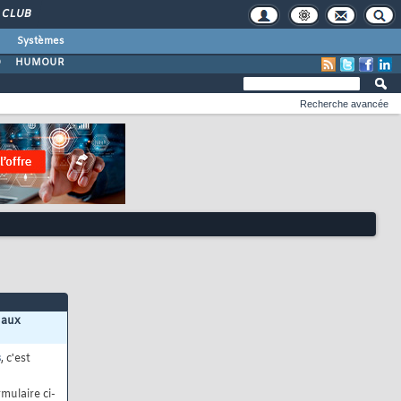
CLUB
Systèmes
O
HUMOUR
Recherche avancée
 aux
s
, c'est
mulaire ci-