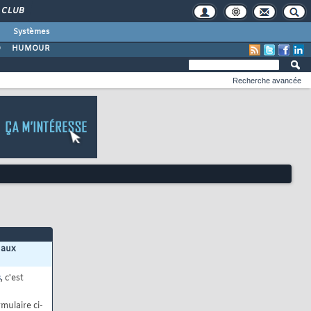
CLUB
Systèmes
O
HUMOUR
Recherche avancée
 aux
s
, c'est
mulaire ci-