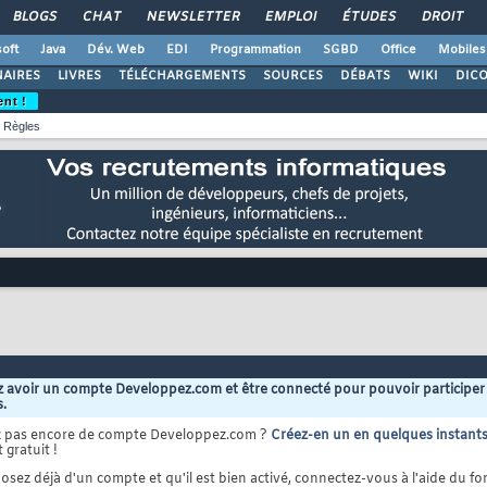
BLOGS
CHAT
NEWSLETTER
EMPLOI
ÉTUDES
DROIT
oft
Java
Dév. Web
EDI
Programmation
SGBD
Office
Mobiles
AIRES
LIVRES
TÉLÉCHARGEMENTS
SOURCES
DÉBATS
WIKI
DIC
ent !
Règles
 avoir un compte Developpez.com et être connecté pour pouvoir participer
s.
z pas encore de compte Developpez.com ?
Créez-en un en quelques instant
 gratuit !
osez déjà d'un compte et qu'il est bien activé, connectez-vous à l'aide du for