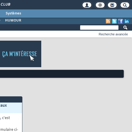
CLUB
Systèmes
O
HUMOUR
Recherche avancée
 aux
s
, c'est
mulaire ci-