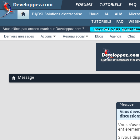
FORUMS
TUTORIELS
FAQ
DI/DSI Solutions d'entreprise
Cloud
IA
ALM
Micros
TUTORIELS
FAQ
WEBIN
Vous n'êtes pas encore inscrit sur Developpez.com ?
Inscrivez-vous gratuitem
Derniers messages
Actions
Réseau social
Blogs
Agenda
Chat
Message
Message
Vous devez
discussion
Vous n'ave
entièrement
Si vous disp