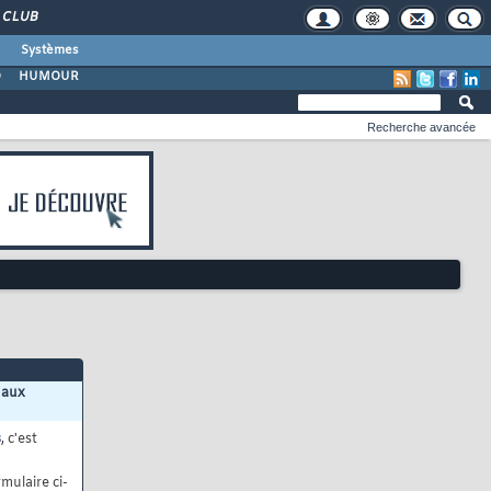
CLUB
Systèmes
O
HUMOUR
Recherche avancée
 aux
s
, c'est
mulaire ci-