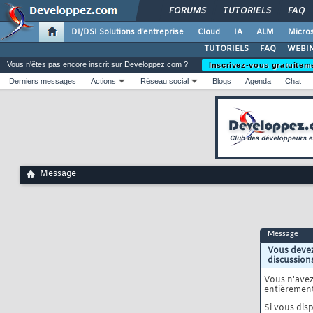
FORUMS
TUTORIELS
FAQ
DI/DSI Solutions d'entreprise
Cloud
IA
ALM
Micros
TUTORIELS
FAQ
WEBIN
Vous n'êtes pas encore inscrit sur Developpez.com ?
Inscrivez-vous gratuitem
Derniers messages
Actions
Réseau social
Blogs
Agenda
Chat
Message
Message
Vous devez
discussion
Vous n'ave
entièrement
Si vous disp