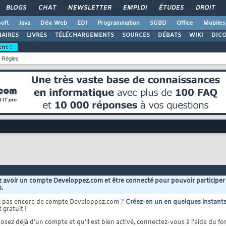
BLOGS
CHAT
NEWSLETTER
EMPLOI
ÉTUDES
DROIT
oft
Java
Dév. Web
EDI
Programmation
SGBD
Office
Mobiles
AIRES
LIVRES
TÉLÉCHARGEMENTS
SOURCES
DÉBATS
WIKI
DIC
ent !
Règles
 avoir un compte Developpez.com et être connecté pour pouvoir participer
s.
z pas encore de compte Developpez.com ?
Créez-en un en quelques instant
 gratuit !
osez déjà d'un compte et qu'il est bien activé, connectez-vous à l'aide du for