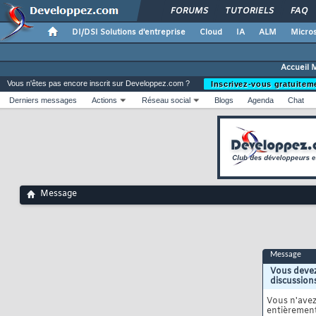
FORUMS
TUTORIELS
FAQ
DI/DSI Solutions d'entreprise
Cloud
IA
ALM
Micros
Accueil 
Vous n'êtes pas encore inscrit sur Developpez.com ?
Inscrivez-vous gratuitem
Derniers messages
Actions
Réseau social
Blogs
Agenda
Chat
Message
Message
Vous devez
discussion
Vous n'ave
entièrement