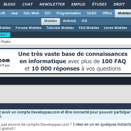
BLOGS
CHAT
NEWSLETTER
EMPLOI
ÉTUDES
DROIT
oft
Java
Dév. Web
EDI
Programmation
SGBD
Office
Mobiles
Mobiles
Android
iOS
Mobiles
Forums Mobiles
Tutoriels Mobiles
FAQ Mobiles
Livres Mobiles
ent !
Règles
 avoir un compte Developpez.com et être connecté pour pouvoir participer
s.
z pas encore de compte Developpez.com ?
Créez-en un en quelques instant
 gratuit !