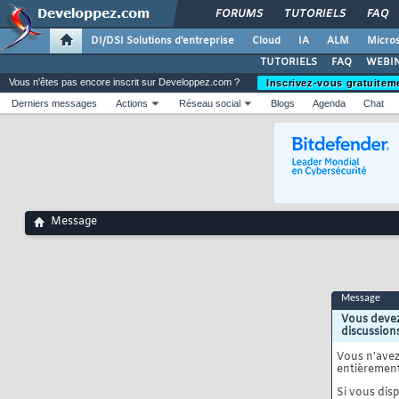
FORUMS
TUTORIELS
FAQ
DI/DSI Solutions d'entreprise
Cloud
IA
ALM
Micros
TUTORIELS
FAQ
WEBIN
Vous n'êtes pas encore inscrit sur Developpez.com ?
Inscrivez-vous gratuitem
Derniers messages
Actions
Réseau social
Blogs
Agenda
Chat
Message
Message
Vous devez
discussion
Vous n'ave
entièrement
Si vous disp