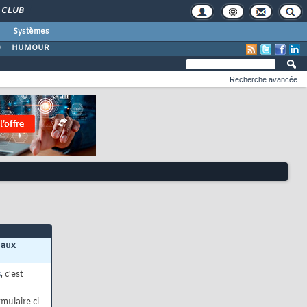
CLUB
Systèmes
O
HUMOUR
Recherche avancée
 aux
s
, c'est
mulaire ci-