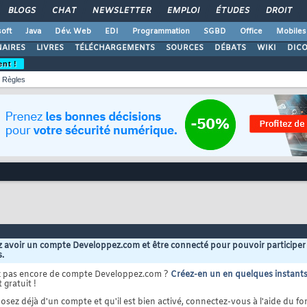
BLOGS
CHAT
NEWSLETTER
EMPLOI
ÉTUDES
DROIT
oft
Java
Dév. Web
EDI
Programmation
SGBD
Office
Mobiles
AIRES
LIVRES
TÉLÉCHARGEMENTS
SOURCES
DÉBATS
WIKI
DIC
ent !
Règles
 avoir un compte Developpez.com et être connecté pour pouvoir participer
s.
z pas encore de compte Developpez.com ?
Créez-en un en quelques instant
 gratuit !
osez déjà d'un compte et qu'il est bien activé, connectez-vous à l'aide du for