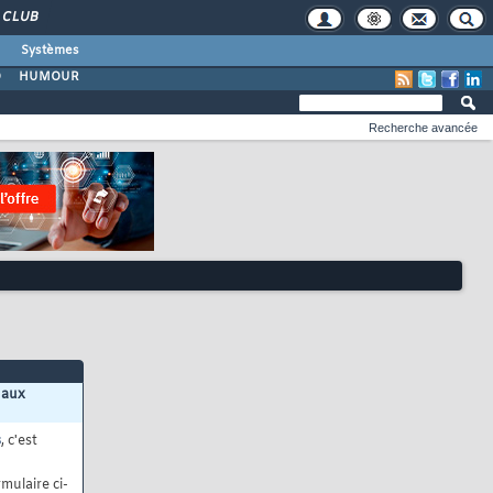
CLUB
Systèmes
O
HUMOUR
Recherche avancée
 aux
s
, c'est
mulaire ci-