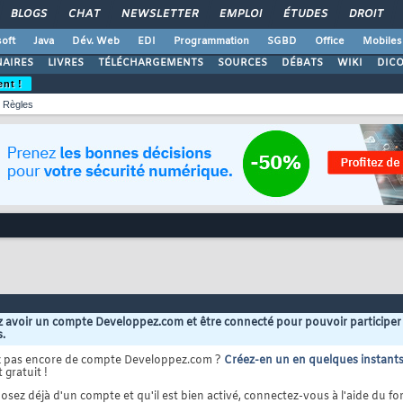
BLOGS
CHAT
NEWSLETTER
EMPLOI
ÉTUDES
DROIT
oft
Java
Dév. Web
EDI
Programmation
SGBD
Office
Mobiles
AIRES
LIVRES
TÉLÉCHARGEMENTS
SOURCES
DÉBATS
WIKI
DIC
ent !
Règles
 avoir un compte Developpez.com et être connecté pour pouvoir participer
s.
z pas encore de compte Developpez.com ?
Créez-en un en quelques instant
 gratuit !
osez déjà d'un compte et qu'il est bien activé, connectez-vous à l'aide du for