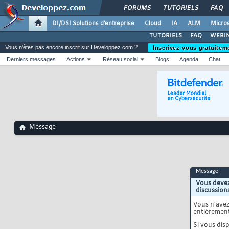
FORUMS
TUTORIELS
FAQ
DI/DSI Solutions d'entreprise
Cloud
IA
ALM
Micros
TUTORIELS
FAQ
WEBIN
Vous n'êtes pas encore inscrit sur Developpez.com ?
Inscrivez-vous gratuitem
Derniers messages
Actions
Réseau social
Blogs
Agenda
Chat
Message
Message
Vous devez
discussion
Vous n'ave
entièrement
Si vous disp