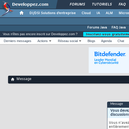
FORUMS
TUTORIELS
FAQ
DI/DSI Solutions d'entreprise
Cloud
IA
ALM
Micros
Forums Java
FAQ Java
Vous n'êtes pas encore inscrit sur Developpez.com ?
Inscrivez-vous gratuitem
Derniers messages
Actions
Réseau social
Blogs
Agenda
Chat
Message
Message
Vous devez
discussion
Vous n'ave
entièrement