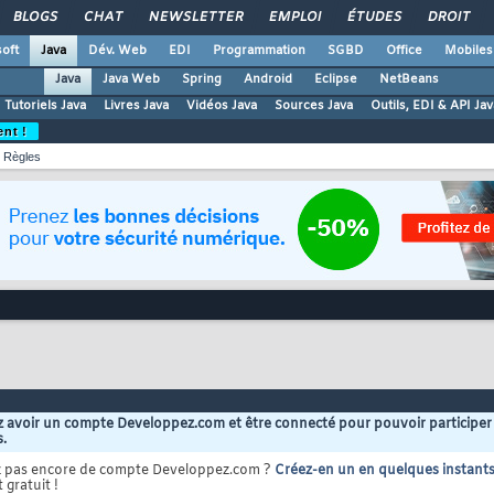
BLOGS
CHAT
NEWSLETTER
EMPLOI
ÉTUDES
DROIT
oft
Java
Dév. Web
EDI
Programmation
SGBD
Office
Mobiles
Java
Java Web
Spring
Android
Eclipse
NetBeans
Tutoriels Java
Livres Java
Vidéos Java
Sources Java
Outils, EDI & API Jav
ent !
Règles
 avoir un compte Developpez.com et être connecté pour pouvoir participer
s.
z pas encore de compte Developpez.com ?
Créez-en un en quelques instant
 gratuit !