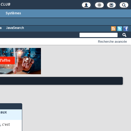
CLUB
Systèmes
a
JavaSearch
Recherche avancée
 aux
s
, c'est