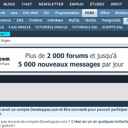
BLOGS
CHAT
NEWSLETTER
EMPLOI
ÉTUDES
DROIT
oft
Java
Dév. Web
EDI
Programmation
SGBD
Office
Mobiles
Science
DB2
Firebird
InterBase
MySQL
NoSQL
PostgreSQL
O
LE
F.A.Q ORACLE
TUTORIELS ORACLE
TUTORIELS SQL
SCRIPTS SQL
ent !
Règles
 avoir un compte Developpez.com et être connecté pour pouvoir participer
s.
z pas encore de compte Developpez.com ?
Créez-en un en quelques instant
 gratuit !