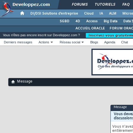
FORUMS
TUTORIELS
FAQ
DI/DSI Solutions d'entreprise
Cloud
IA
ALM
Micros
SGBD
4D
Access
Big Data
Data 
ACCUEIL ORACLE
FORUM ORAC
Vous n'êtes pas encore inscrit sur Developpez.com ?
Inscrivez-vous gratuitem
Derniers messages
Actions
Réseau social
Blogs
Agenda
Chat
Message
Message
Vous devez
discussion
Vous n'ave
entièrement