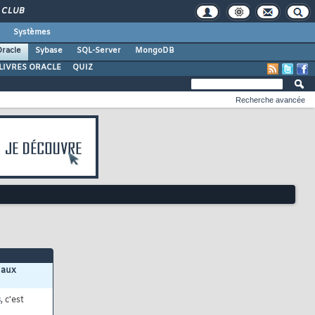
CLUB
Systèmes
racle
Sybase
SQL-Server
MongoDB
LIVRES ORACLE
QUIZ
Recherche avancée
 aux
s
, c'est