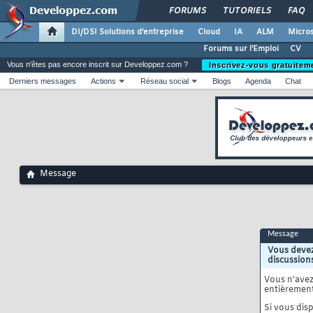
FORUMS
TUTORIELS
FAQ
DI/DSI Solutions d'entreprise
Cloud
IA
ALM
Micros
Forums sur l'Emploi
CV
Vous n'êtes pas encore inscrit sur Developpez.com ?
Inscrivez-vous gratuitem
Derniers messages
Actions
Réseau social
Blogs
Agenda
Chat
Message
Message
Vous devez
discussion
Vous n'ave
entièrement
Si vous disp