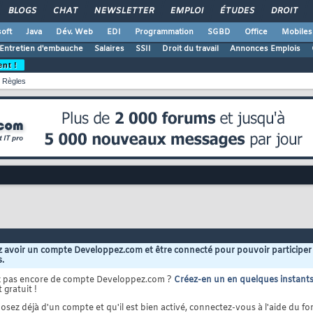
BLOGS
CHAT
NEWSLETTER
EMPLOI
ÉTUDES
DROIT
oft
Java
Dév. Web
EDI
Programmation
SGBD
Office
Mobiles
Entretien d'embauche
Salaires
SSII
Droit du travail
Annonces Emplois
ent !
Règles
 avoir un compte Developpez.com et être connecté pour pouvoir participer
s.
z pas encore de compte Developpez.com ?
Créez-en un en quelques instant
 gratuit !
osez déjà d'un compte et qu'il est bien activé, connectez-vous à l'aide du for