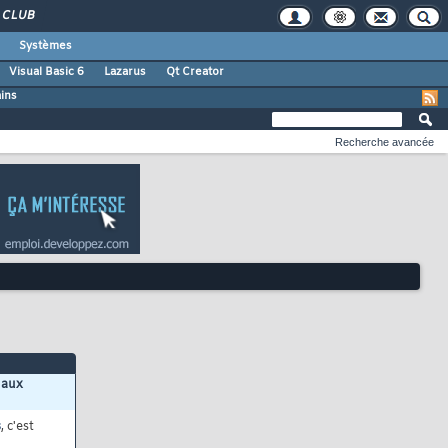
CLUB
Systèmes
Visual Basic 6
Lazarus
Qt Creator
ains
Recherche avancée
 aux
s
, c'est