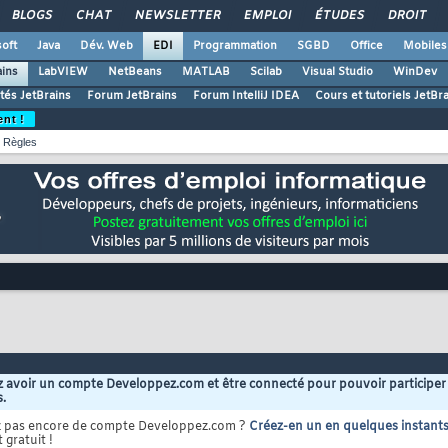
BLOGS
CHAT
NEWSLETTER
EMPLOI
ÉTUDES
DROIT
oft
Java
Dév. Web
EDI
Programmation
SGBD
Office
Mobiles
ains
LabVIEW
NetBeans
MATLAB
Scilab
Visual Studio
WinDev
ités JetBrains
Forum JetBrains
Forum IntelliJ IDEA
Cours et tutoriels JetBr
ent !
Règles
 avoir un compte Developpez.com et être connecté pour pouvoir participer
s.
z pas encore de compte Developpez.com ?
Créez-en un en quelques instant
 gratuit !