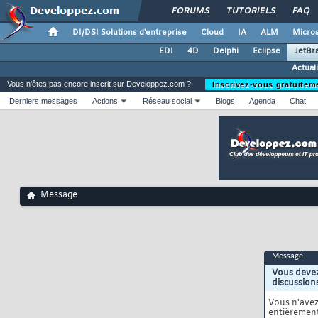
FORUMS
TUTORIELS
FAQ
DI/DSI Solutions d'entreprise
Cloud
IA
ALM
Micros
EDI
4D
Delphi
Eclipse
JetBr
Actual
Vous n'êtes pas encore inscrit sur Developpez.com ?
Inscrivez-vous gratuitem
Derniers messages
Actions
Réseau social
Blogs
Agenda
Chat
Message
Message
Vous devez
discussion
Vous n'ave
entièrement