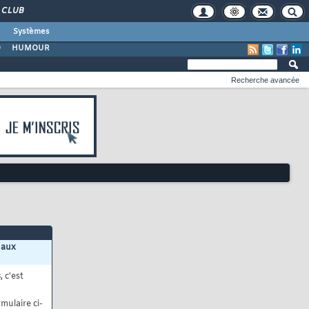
CLUB
Systèmes
O
HUMOUR
Recherche avancée
 aux
s
, c'est
mulaire ci-