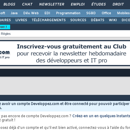
BLOGS
CHAT
NEWSLETTER
EMPLOI
ÉTUDES
DROIT
oft
Java
Dév. Web
EDI
Programmation
SGBD
Office
Mobiles
AIRES
LIVRES
TÉLÉCHARGEMENTS
SOURCES
DÉBATS
WIKI
DIC
ent !
Règles
 avoir un compte Developpez.com et être connecté pour pouvoir participer
s.
z pas encore de compte Developpez.com ?
Créez-en un en quelques instant
 gratuit !
osez déjà d'un compte et qu'il est bien activé, connectez-vous à l'aide du for