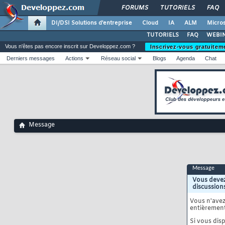
FORUMS
TUTORIELS
FAQ
DI/DSI Solutions d'entreprise
Cloud
IA
ALM
Micros
TUTORIELS
FAQ
WEBIN
Vous n'êtes pas encore inscrit sur Developpez.com ?
Inscrivez-vous gratuitem
Derniers messages
Actions
Réseau social
Blogs
Agenda
Chat
Message
Message
Vous devez
discussion
Vous n'ave
entièrement
Si vous disp