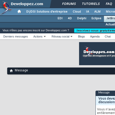
FORUMS
TUTORIELS
FAQ
DI/DSI Solutions d'entreprise
Cloud
IA
ALM
Micros
EDI
4D
Delphi
Eclipse
JetBr
Actual
Vous n'êtes pas encore inscrit sur Developpez.com ?
Inscrivez-vous gratuitem
Derniers messages
Actions
Réseau social
Blogs
Agenda
Chat
Message
Message
Vous devez
discussion
Vous n'ave
entièrement