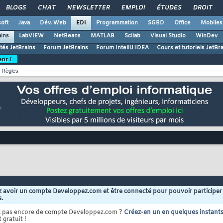
BLOGS
CHAT
NEWSLETTER
EMPLOI
ÉTUDES
DROIT
oft
Java
Dév. Web
EDI
Programmation
SGBD
Office
Mobiles
ains
LabVIEW
NetBeans
MATLAB
Scilab
Visual Studio
WinDev
ités JetBrains
Forum JetBrains
Forum IntelliJ IDEA
Cours et tutoriels JetBr
ent !
Règles
 avoir un compte Developpez.com et être connecté pour pouvoir participer
s.
z pas encore de compte Developpez.com ?
Créez-en un en quelques instant
 gratuit !