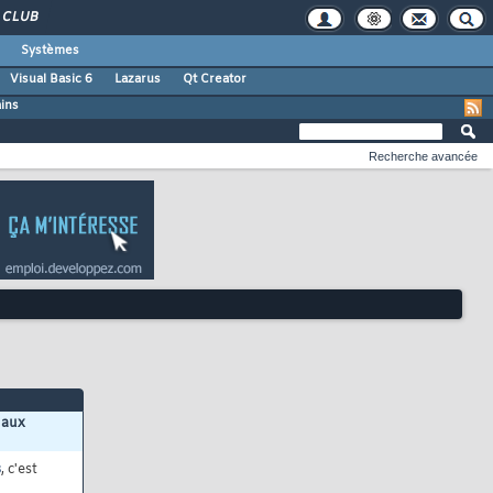
CLUB
Systèmes
Visual Basic 6
Lazarus
Qt Creator
ains
Recherche avancée
 aux
s
, c'est