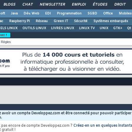
BLOGS
CHAT
NEWSLETTER
EMPLOI
ÉTUDES
DROIT
oft
Java
Dév. Web
EDI
Programmation
SGBD
Office
Mobiles
ac
Raspberry Pi
Réseau
Green IT
Sécurité
Systèmes embarqués
ELS LINUX
OUTILS LINUX
LIVRES LINUX
LINUX TV
UNIX
GTK+
Qt
ent !
Règles
 avoir un compte Developpez.com et être connecté pour pouvoir participer
s.
z pas encore de compte Developpez.com ?
Créez-en un en quelques instant
 gratuit !