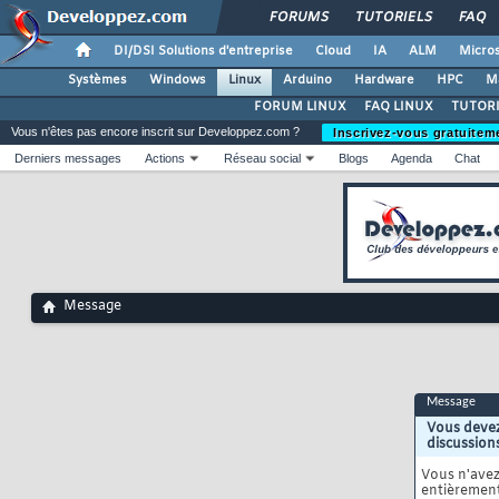
FORUMS
TUTORIELS
FAQ
DI/DSI Solutions d'entreprise
Cloud
IA
ALM
Micros
Systèmes
Windows
Linux
Arduino
Hardware
HPC
M
FORUM LINUX
FAQ LINUX
TUTORI
Vous n'êtes pas encore inscrit sur Developpez.com ?
Inscrivez-vous gratuitem
Derniers messages
Actions
Réseau social
Blogs
Agenda
Chat
Message
Message
Vous devez
discussion
Vous n'ave
entièrement