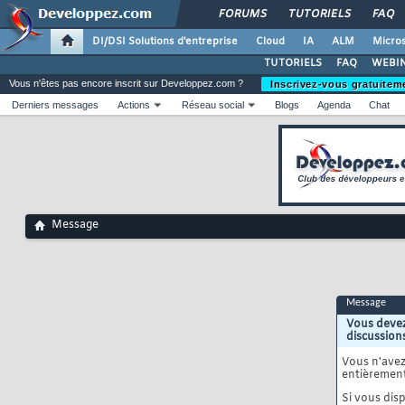
FORUMS
TUTORIELS
FAQ
DI/DSI Solutions d'entreprise
Cloud
IA
ALM
Micros
TUTORIELS
FAQ
WEBIN
Vous n'êtes pas encore inscrit sur Developpez.com ?
Inscrivez-vous gratuitem
Derniers messages
Actions
Réseau social
Blogs
Agenda
Chat
Message
Message
Vous devez
discussion
Vous n'ave
entièrement
Si vous disp