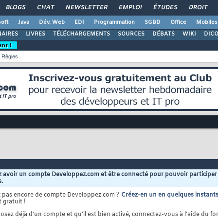
BLOGS
CHAT
NEWSLETTER
EMPLOI
ÉTUDES
DROIT
oft
Java
Dév. Web
EDI
Programmation
SGBD
Office
Mobiles
AIRES
LIVRES
TÉLÉCHARGEMENTS
SOURCES
DÉBATS
WIKI
DIC
ent !
Règles
 avoir un compte Developpez.com et être connecté pour pouvoir participer
s.
z pas encore de compte Developpez.com ?
Créez-en un en quelques instant
 gratuit !
osez déjà d'un compte et qu'il est bien activé, connectez-vous à l'aide du for