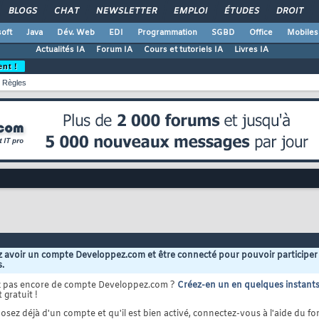
BLOGS
CHAT
NEWSLETTER
EMPLOI
ÉTUDES
DROIT
oft
Java
Dév. Web
EDI
Programmation
SGBD
Office
Mobiles
Actualités IA
Forum IA
Cours et tutoriels IA
Livres IA
ent !
Règles
 avoir un compte Developpez.com et être connecté pour pouvoir participer
s.
z pas encore de compte Developpez.com ?
Créez-en un en quelques instant
 gratuit !
osez déjà d'un compte et qu'il est bien activé, connectez-vous à l'aide du for