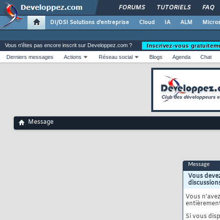
FORUMS
TUTORIELS
FAQ
DI/DSI Solutions d'entreprise
Cloud
IA
ALM
Micros
Vous n'êtes pas encore inscrit sur Developpez.com ?
Inscrivez-vous gratuitem
Derniers messages
Actions
Réseau social
Blogs
Agenda
Chat
Message
Message
Vous devez
discussion
Vous n'ave
entièrement
Si vous disp