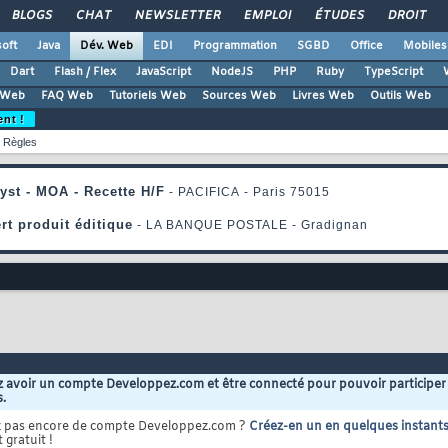
BLOGS
CHAT
NEWSLETTER
EMPLOI
ÉTUDES
DROIT
oft
Java
Dév. Web
EDI
Programmation
SGBD
Office
Mobiles
Dart
Flash / Flex
JavaScript
NodeJS
PHP
Ruby
TypeScript
 Web
FAQ Web
Tutoriels Web
Sources Web
Livres Web
Outils Web
ent !
Règles
 avoir un compte Developpez.com et être connecté pour pouvoir participer
s.
z pas encore de compte Developpez.com ?
Créez-en un en quelques instant
 gratuit !