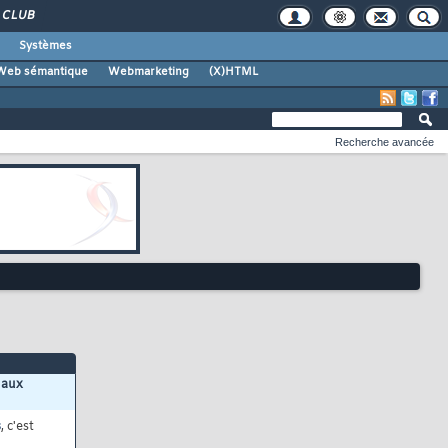
CLUB
Systèmes
Web sémantique
Webmarketing
(X)HTML
Recherche avancée
 aux
s
, c'est