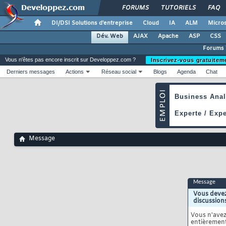
FORUMS
TUTORIELS
FAQ
DI/DSI Solutions d'entreprise
Cloud
IA
ALM
Micros
Dév. Web
AJAX
Apache
ASP
CSS
Forums
Vous n'êtes pas encore inscrit sur Developpez.com ?
Inscrivez-vous gratuitem
Derniers messages
Actions
Réseau social
Blogs
Agenda
Chat
Message
Message
Vous devez
discussion
Vous n'ave
entièrement