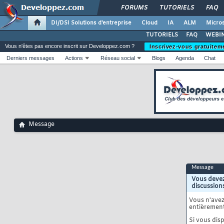
FORUMS
TUTORIELS
FAQ
DI/DSI Solutions d'entreprise
Cloud
IA
ALM
Micros
TUTORIELS
FAQ
WEBIN
Vous n'êtes pas encore inscrit sur Developpez.com ?
Inscrivez-vous gratuitem
Derniers messages
Actions
Réseau social
Blogs
Agenda
Chat
Message
Message
Vous devez
discussion
Vous n'ave
entièrement
Si vous disp