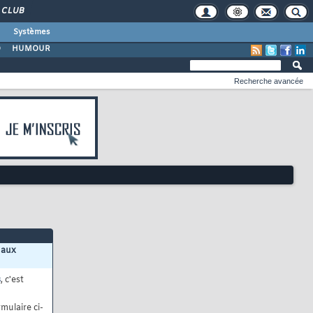
CLUB
Systèmes
O
HUMOUR
Recherche avancée
 aux
s
, c'est
mulaire ci-