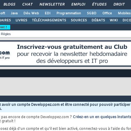
BLOGS
CHAT
NEWSLETTER
EMPLOI
ÉTUDES
DROIT
oft
Java
Dév. Web
EDI
Programmation
SGBD
Office
Mobiles
AIRES
LIVRES
TÉLÉCHARGEMENTS
SOURCES
DÉBATS
WIKI
DIC
ent !
Règles
 avoir un compte Developpez.com et être connecté pour pouvoir participer
s.
z pas encore de compte Developpez.com ?
Créez-en un en quelques instant
 gratuit !
osez déjà d'un compte et qu'il est bien activé, connectez-vous à l'aide du for