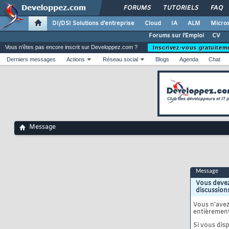
FORUMS
TUTORIELS
FAQ
DI/DSI Solutions d'entreprise
Cloud
IA
ALM
Micros
Forums sur l'Emploi
CV
Vous n'êtes pas encore inscrit sur Developpez.com ?
Inscrivez-vous gratuitem
Derniers messages
Actions
Réseau social
Blogs
Agenda
Chat
Message
Message
Vous devez
discussion
Vous n'ave
entièrement
Si vous disp