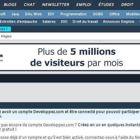
BLOGS
CHAT
NEWSLETTER
EMPLOI
ÉTUDES
DROIT
oft
Java
Dév. Web
EDI
Programmation
SGBD
Office
Mobiles
Entretien d'embauche
Salaires
SSII
Droit du travail
Annonces Emplois
ent !
Règles
 avoir un compte Developpez.com et être connecté pour pouvoir participer
s.
z pas encore de compte Developpez.com ?
Créez-en un en quelques instant
 gratuit !
osez déjà d'un compte et qu'il est bien activé, connectez-vous à l'aide du for