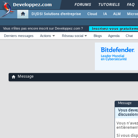
FORUMS
TUTORIELS
FAQ
DI/DSI Solutions d'entreprise
Cloud
IA
ALM
Micros
Vous n'êtes pas encore inscrit sur Developpez.com ?
Inscrivez-vous gratuitem
Derniers messages
Actions
Réseau social
Blogs
Agenda
Chat
Message
Message
Vous devez
discussion
Vous n'ave
entièrement
Si vous disp