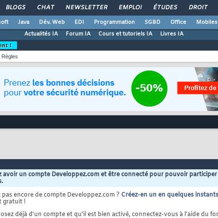
BLOGS
CHAT
NEWSLETTER
EMPLOI
ÉTUDES
DROIT
oft
Java
Dév. Web
EDI
Programmation
SGBD
Office
Mobiles
Actualités IA
Forum IA
Cours et tutoriels IA
Livres IA
ent !
Règles
 avoir un compte Developpez.com et être connecté pour pouvoir participer
s.
z pas encore de compte Developpez.com ?
Créez-en un en quelques instant
 gratuit !
osez déjà d'un compte et qu'il est bien activé, connectez-vous à l'aide du for