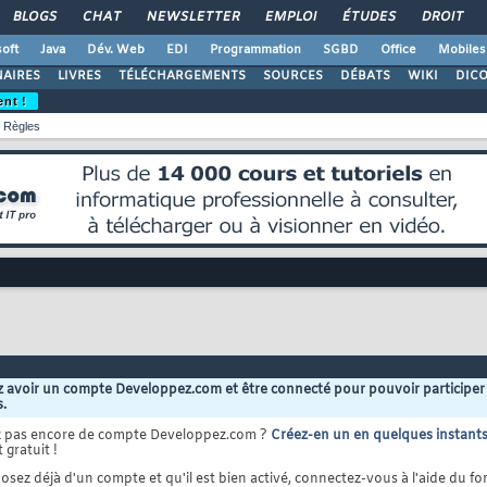
BLOGS
CHAT
NEWSLETTER
EMPLOI
ÉTUDES
DROIT
oft
Java
Dév. Web
EDI
Programmation
SGBD
Office
Mobiles
AIRES
LIVRES
TÉLÉCHARGEMENTS
SOURCES
DÉBATS
WIKI
DIC
ent !
Règles
 avoir un compte Developpez.com et être connecté pour pouvoir participer
s.
z pas encore de compte Developpez.com ?
Créez-en un en quelques instant
 gratuit !
osez déjà d'un compte et qu'il est bien activé, connectez-vous à l'aide du for