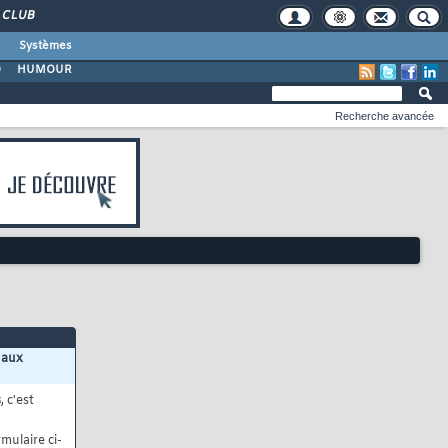
CLUB
Systèmes
O
HUMOUR
Recherche avancée
 aux
s
, c'est
mulaire ci-