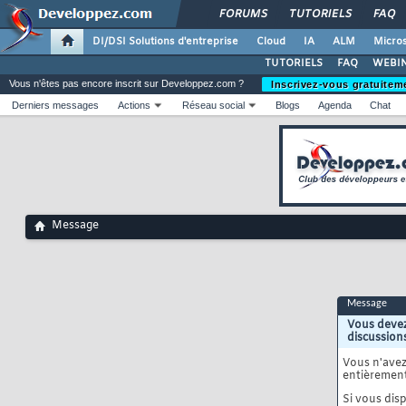
FORUMS
TUTORIELS
FAQ
DI/DSI Solutions d'entreprise
Cloud
IA
ALM
Micros
TUTORIELS
FAQ
WEBIN
Vous n'êtes pas encore inscrit sur Developpez.com ?
Inscrivez-vous gratuitem
Derniers messages
Actions
Réseau social
Blogs
Agenda
Chat
Message
Message
Vous devez
discussion
Vous n'ave
entièrement
Si vous disp