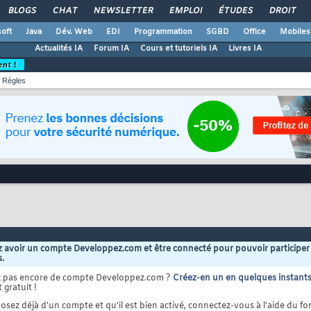
BLOGS
CHAT
NEWSLETTER
EMPLOI
ÉTUDES
DROIT
oft
Java
Dév. Web
EDI
Programmation
SGBD
Office
Mobiles
Actualités IA
Forum IA
Cours et tutoriels IA
Livres IA
ent !
Règles
 avoir un compte Developpez.com et être connecté pour pouvoir participer
s.
z pas encore de compte Developpez.com ?
Créez-en un en quelques instant
 gratuit !
osez déjà d'un compte et qu'il est bien activé, connectez-vous à l'aide du for