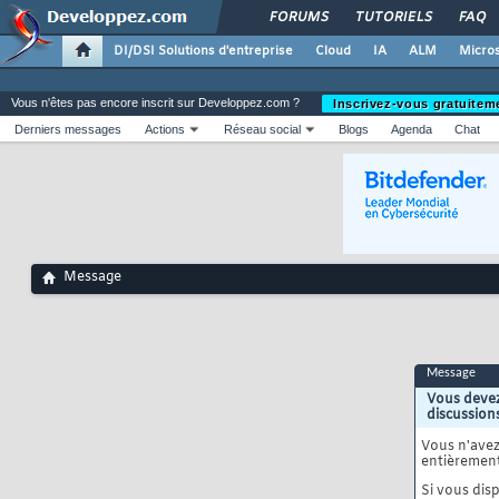
FORUMS
TUTORIELS
FAQ
DI/DSI Solutions d'entreprise
Cloud
IA
ALM
Micros
Vous n'êtes pas encore inscrit sur Developpez.com ?
Inscrivez-vous gratuitem
Derniers messages
Actions
Réseau social
Blogs
Agenda
Chat
Message
Message
Vous devez
discussion
Vous n'ave
entièrement
Si vous disp