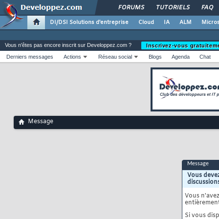
FORUMS
TUTORIELS
FAQ
DI/DSI Solutions d'entreprise
Cloud
IA
ALM
Micros
Vous n'êtes pas encore inscrit sur Developpez.com ?
Inscrivez-vous gratuitem
Derniers messages
Actions
Réseau social
Blogs
Agenda
Chat
Message
Message
Vous devez
discussion
Vous n'ave
entièrement
Si vous disp