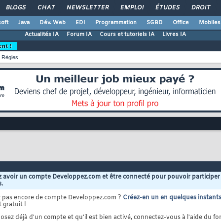
BLOGS
CHAT
NEWSLETTER
EMPLOI
ÉTUDES
DROIT
oft
Java
Dév. Web
EDI
Programmation
SGBD
Office
Mobiles
Actualités IA
Forum IA
Cours et tutoriels IA
Livres IA
ent !
Règles
 avoir un compte Developpez.com et être connecté pour pouvoir participer
s.
z pas encore de compte Developpez.com ?
Créez-en un en quelques instant
 gratuit !
osez déjà d'un compte et qu'il est bien activé, connectez-vous à l'aide du for