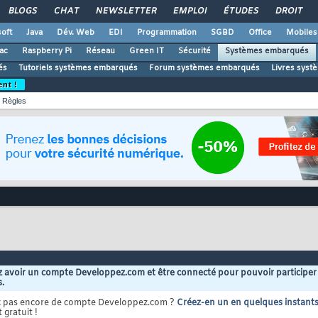
BLOGS
CHAT
NEWSLETTER
EMPLOI
ÉTUDES
DROIT
oft
Java
Dév. Web
EDI
Programmation
SGBD
Office
Mobiles
ac
Raspberry Pi
Réseau
Green IT
Sécurité
Systèmes embarqués
és
Tutoriels systèmes embarqués
Forum systèmes embarqués
Livres sys
ent !
Règles
 avoir un compte Developpez.com et être connecté pour pouvoir participer
s.
z pas encore de compte Developpez.com ?
Créez-en un en quelques instant
 gratuit !