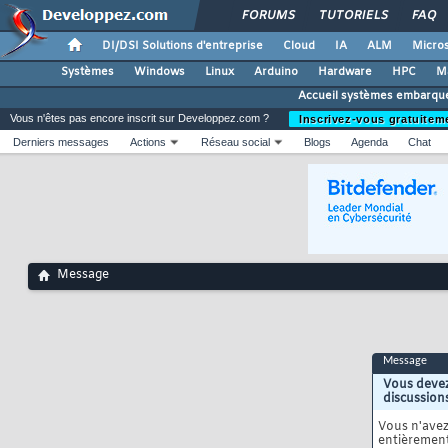
FORUMS
TUTORIELS
FAQ
DI/DSI Solutions d'entreprise
Cloud
IA
ALM
Micros
Systèmes
Windows
Linux
Arduino
Hardware
HPC
M
Accueil systèmes embarqu
Vous n'êtes pas encore inscrit sur Developpez.com ?
Inscrivez-vous gratuitem
Derniers messages
Actions
Réseau social
Blogs
Agenda
Chat
Message
Message
Vous devez
discussion
Vous n'ave
entièrement