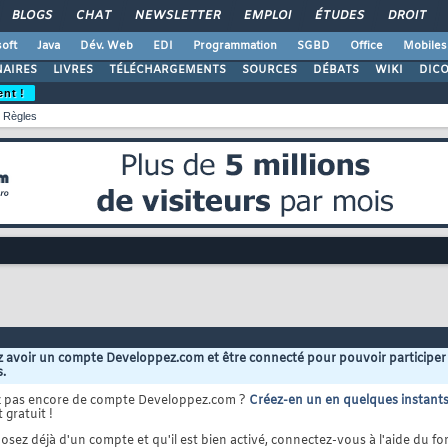
BLOGS
CHAT
NEWSLETTER
EMPLOI
ÉTUDES
DROIT
oft
Java
Dév. Web
EDI
Programmation
SGBD
Office
Mobiles
AIRES
LIVRES
TÉLÉCHARGEMENTS
SOURCES
DÉBATS
WIKI
DIC
ent !
Règles
 avoir un compte Developpez.com et être connecté pour pouvoir participer
s.
z pas encore de compte Developpez.com ?
Créez-en un en quelques instant
 gratuit !
osez déjà d'un compte et qu'il est bien activé, connectez-vous à l'aide du for