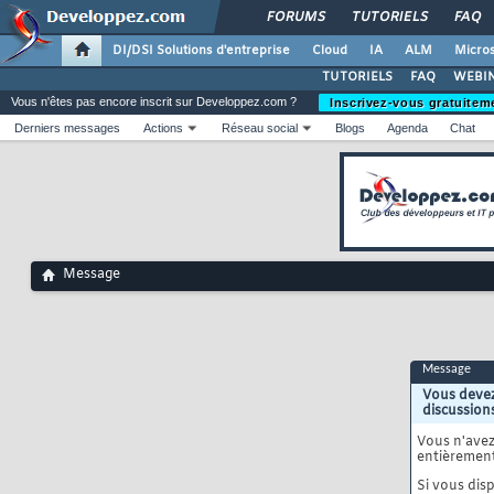
FORUMS
TUTORIELS
FAQ
DI/DSI Solutions d'entreprise
Cloud
IA
ALM
Micros
TUTORIELS
FAQ
WEBIN
Vous n'êtes pas encore inscrit sur Developpez.com ?
Inscrivez-vous gratuitem
Derniers messages
Actions
Réseau social
Blogs
Agenda
Chat
Message
Message
Vous devez
discussion
Vous n'ave
entièrement
Si vous disp