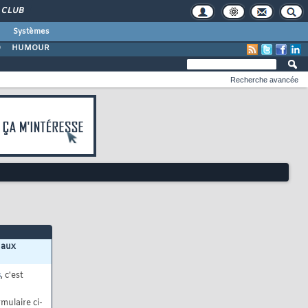
CLUB
Systèmes
O
HUMOUR
Recherche avancée
 aux
s
, c'est
mulaire ci-