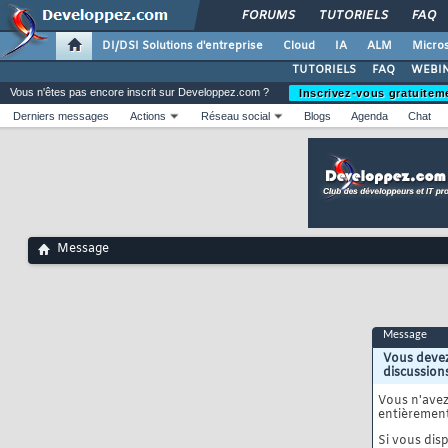
FORUMS
TUTORIELS
FAQ
DI/DSI Solutions d'entreprise
Cloud
IA
ALM
Micros
TUTORIELS
FAQ
WEBIN
Vous n'êtes pas encore inscrit sur Developpez.com ?
Inscrivez-vous gratuitem
Derniers messages
Actions
Réseau social
Blogs
Agenda
Chat
Message
Message
Vous devez
discussion
Vous n'ave
entièrement
Si vous disp