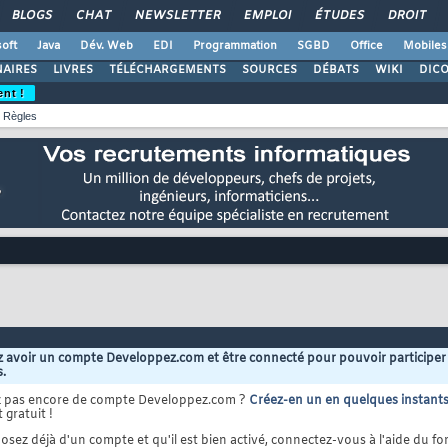
BLOGS
CHAT
NEWSLETTER
EMPLOI
ÉTUDES
DROIT
oft
Java
Dév. Web
EDI
Programmation
SGBD
Office
Mobiles
AIRES
LIVRES
TÉLÉCHARGEMENTS
SOURCES
DÉBATS
WIKI
DIC
ent !
Règles
 avoir un compte Developpez.com et être connecté pour pouvoir participer
s.
z pas encore de compte Developpez.com ?
Créez-en un en quelques instant
 gratuit !
osez déjà d'un compte et qu'il est bien activé, connectez-vous à l'aide du for