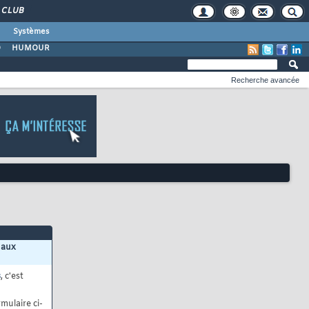
CLUB
Systèmes
O
HUMOUR
Recherche avancée
 aux
s
, c'est
mulaire ci-