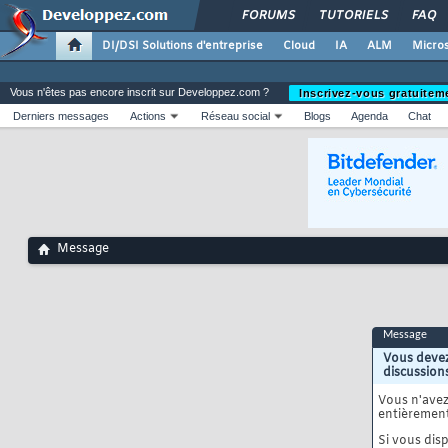
FORUMS
TUTORIELS
FAQ
DI/DSI Solutions d'entreprise
Cloud
IA
ALM
Micros
Vous n'êtes pas encore inscrit sur Developpez.com ?
Inscrivez-vous gratuitem
Derniers messages
Actions
Réseau social
Blogs
Agenda
Chat
Message
Message
Vous devez
discussion
Vous n'ave
entièrement
Si vous disp