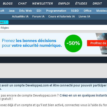
BLOGS
CHAT
NEWSLETTER
EMPLOI
ÉTUDES
DROIT
oft
Java
Dév. Web
EDI
Programmation
SGBD
Office
Mobiles
Actualités IA
Forum IA
Cours et tutoriels IA
Livres IA
ent !
Règles
 avoir un compte Developpez.com et être connecté pour pouvoir participer
s.
z pas encore de compte Developpez.com ?
Créez-en un en quelques instant
 gratuit !
osez déjà d'un compte et qu'il est bien activé, connectez-vous à l'aide du for