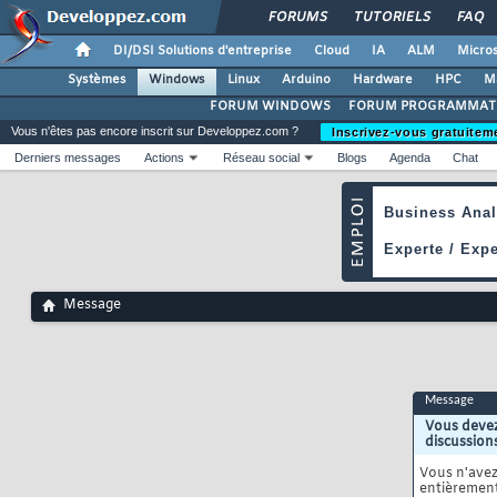
FORUMS
TUTORIELS
FAQ
DI/DSI Solutions d'entreprise
Cloud
IA
ALM
Micros
Systèmes
Windows
Linux
Arduino
Hardware
HPC
M
FORUM WINDOWS
FORUM PROGRAMMAT
Vous n'êtes pas encore inscrit sur Developpez.com ?
Inscrivez-vous gratuitem
Derniers messages
Actions
Réseau social
Blogs
Agenda
Chat
Message
Message
Vous devez
discussion
Vous n'ave
entièrement