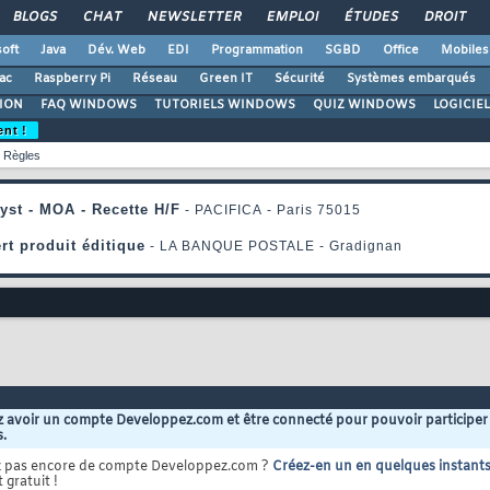
BLOGS
CHAT
NEWSLETTER
EMPLOI
ÉTUDES
DROIT
oft
Java
Dév. Web
EDI
Programmation
SGBD
Office
Mobiles
ac
Raspberry Pi
Réseau
Green IT
Sécurité
Systèmes embarqués
ION
FAQ WINDOWS
TUTORIELS WINDOWS
QUIZ WINDOWS
LOGICIE
ent !
Règles
 avoir un compte Developpez.com et être connecté pour pouvoir participer
s.
z pas encore de compte Developpez.com ?
Créez-en un en quelques instant
 gratuit !