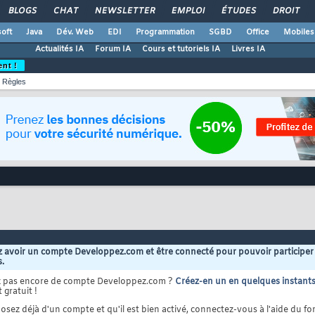
BLOGS
CHAT
NEWSLETTER
EMPLOI
ÉTUDES
DROIT
oft
Java
Dév. Web
EDI
Programmation
SGBD
Office
Mobiles
Actualités IA
Forum IA
Cours et tutoriels IA
Livres IA
ent !
Règles
 avoir un compte Developpez.com et être connecté pour pouvoir participer
s.
z pas encore de compte Developpez.com ?
Créez-en un en quelques instant
 gratuit !
osez déjà d'un compte et qu'il est bien activé, connectez-vous à l'aide du for