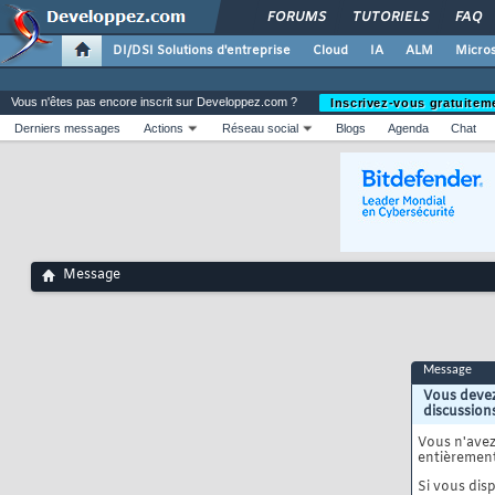
FORUMS
TUTORIELS
FAQ
DI/DSI Solutions d'entreprise
Cloud
IA
ALM
Micros
Vous n'êtes pas encore inscrit sur Developpez.com ?
Inscrivez-vous gratuitem
Derniers messages
Actions
Réseau social
Blogs
Agenda
Chat
Message
Message
Vous devez
discussion
Vous n'ave
entièrement
Si vous disp