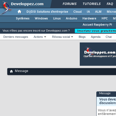
FORUMS
TUTORIELS
FAQ
DI/DSI Solutions d'entreprise
Cloud
IA
ALM
Micros
Systèmes
Windows
Linux
Arduino
Hardware
HPC
M
Accueil Raspberry Pi
Vous n'êtes pas encore inscrit sur Developpez.com ?
Inscrivez-vous gratuitem
Derniers messages
Actions
Réseau social
Blogs
Agenda
Chat
Message
Message
Vous devez
discussion
Vous n'ave
entièrement