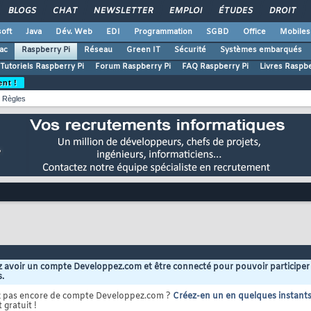
BLOGS
CHAT
NEWSLETTER
EMPLOI
ÉTUDES
DROIT
oft
Java
Dév. Web
EDI
Programmation
SGBD
Office
Mobiles
ac
Raspberry Pi
Réseau
Green IT
Sécurité
Systèmes embarqués
Tutoriels Raspberry Pi
Forum Raspberry Pi
FAQ Raspberry Pi
Livres Raspbe
ent !
Règles
 avoir un compte Developpez.com et être connecté pour pouvoir participer
s.
z pas encore de compte Developpez.com ?
Créez-en un en quelques instant
 gratuit !