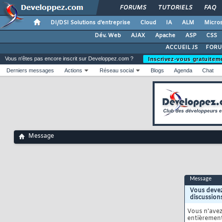
FORUMS
TUTORIELS
FAQ
DI/DSI Solutions d'entreprise
Cloud
IA
ALM
Micros
Dév. Web
AJAX
Apache
ASP
CSS
ACCUEIL JS
FORU
Vous n'êtes pas encore inscrit sur Developpez.com ?
Inscrivez-vous gratuitem
Derniers messages
Actions
Réseau social
Blogs
Agenda
Chat
Message
Message
Vous devez
discussion
Vous n'ave
entièrement