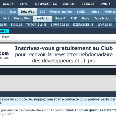
BLOGS
CHAT
NEWSLETTER
EMPLOI
ÉTUDES
DROIT
oft
Java
Dév. Web
EDI
Programmation
SGBD
Office
Mobiles
Dart
Flash / Flex
JavaScript
NodeJS
PHP
Ruby
TypeScript
M JS
F.A.Q JS
TUTORIELS JS
SOURCES JS
EXERCICES JS
LIVRES JS
ent !
Règles
 avoir un compte Developpez.com et être connecté pour pouvoir participer
s.
z pas encore de compte Developpez.com ?
Créez-en un en quelques instant
 gratuit !