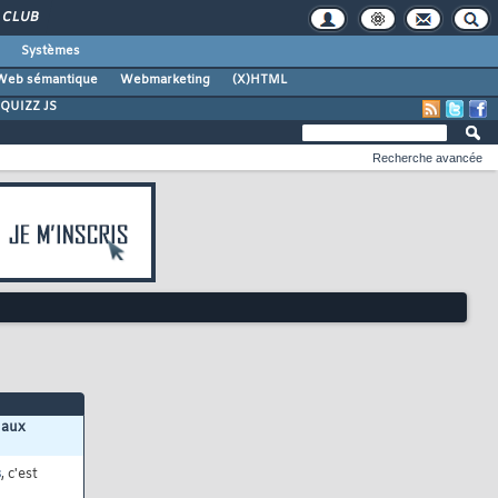
CLUB
Systèmes
Web sémantique
Webmarketing
(X)HTML
QUIZZ JS
Recherche avancée
 aux
s
, c'est