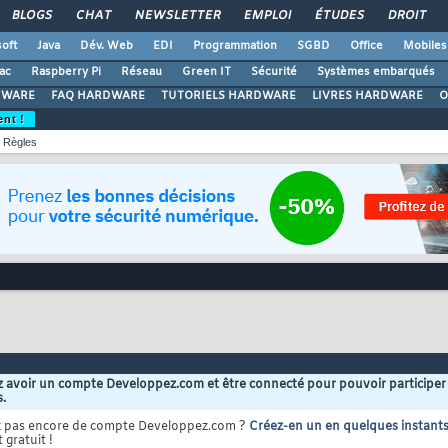
BLOGS
CHAT
NEWSLETTER
EMPLOI
ÉTUDES
DROIT
oft
Java
Dév. Web
EDI
Programmation
SGBD
Office
Mobiles
ac
Raspberry Pi
Réseau
Green IT
Sécurité
Systèmes embarqués
DWARE
FAQ HARDWARE
TUTORIELS HARDWARE
LIVRES HARDWARE
O
ent !
Règles
 avoir un compte Developpez.com et être connecté pour pouvoir participer
s.
z pas encore de compte Developpez.com ?
Créez-en un en quelques instant
 gratuit !