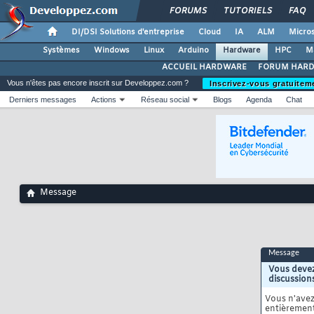
FORUMS
TUTORIELS
FAQ
DI/DSI Solutions d'entreprise
Cloud
IA
ALM
Micros
Systèmes
Windows
Linux
Arduino
Hardware
HPC
M
ACCUEIL HARDWARE
FORUM HAR
Vous n'êtes pas encore inscrit sur Developpez.com ?
Inscrivez-vous gratuitem
Derniers messages
Actions
Réseau social
Blogs
Agenda
Chat
Message
Message
Vous devez
discussion
Vous n'ave
entièrement