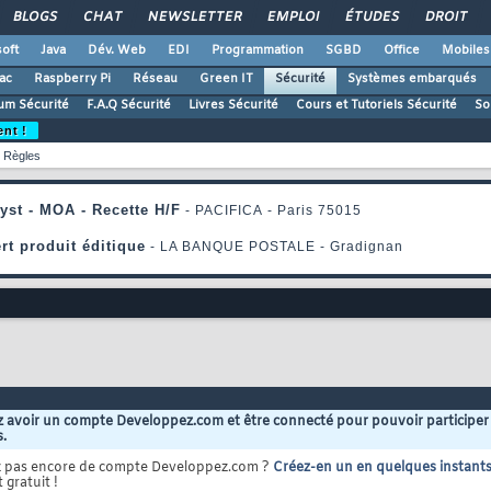
BLOGS
CHAT
NEWSLETTER
EMPLOI
ÉTUDES
DROIT
oft
Java
Dév. Web
EDI
Programmation
SGBD
Office
Mobiles
ac
Raspberry Pi
Réseau
Green IT
Sécurité
Systèmes embarqués
um Sécurité
F.A.Q Sécurité
Livres Sécurité
Cours et Tutoriels Sécurité
So
ent !
Règles
 avoir un compte Developpez.com et être connecté pour pouvoir participer
s.
z pas encore de compte Developpez.com ?
Créez-en un en quelques instant
 gratuit !