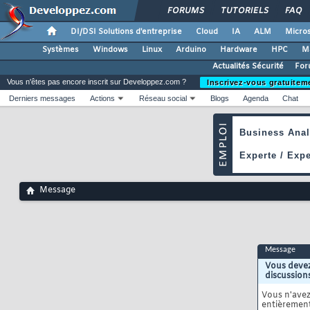
FORUMS
TUTORIELS
FAQ
DI/DSI Solutions d'entreprise
Cloud
IA
ALM
Micros
Systèmes
Windows
Linux
Arduino
Hardware
HPC
M
Actualités Sécurité
For
Vous n'êtes pas encore inscrit sur Developpez.com ?
Inscrivez-vous gratuitem
Derniers messages
Actions
Réseau social
Blogs
Agenda
Chat
Message
Message
Vous devez
discussion
Vous n'ave
entièrement