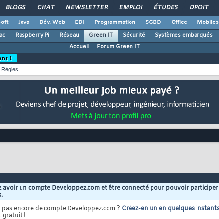
BLOGS
CHAT
NEWSLETTER
EMPLOI
ÉTUDES
DROIT
oft
Java
Dév. Web
EDI
Programmation
SGBD
Office
Mobiles
ac
Raspberry Pi
Réseau
Green IT
Sécurité
Systèmes embarqués
Accueil
Forum Green IT
ent !
Règles
 avoir un compte Developpez.com et être connecté pour pouvoir participer
s.
z pas encore de compte Developpez.com ?
Créez-en un en quelques instant
 gratuit !