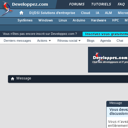
FORUMS
TUTORIELS
FAQ
DI/DSI Solutions d'entreprise
Cloud
IA
ALM
Micros
Systèmes
Windows
Linux
Arduino
Hardware
HPC
M
Vous n'êtes pas encore inscrit sur Developpez.com ?
Inscrivez-vous gratuitem
Derniers messages
Actions
Réseau social
Blogs
Agenda
Chat
Message
Message
Vous devez
discussion
Vous n'ave
entièrement