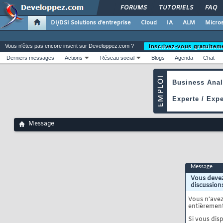
FORUMS
TUTORIELS
FAQ
DI/DSI Solutions d'entreprise
Cloud
IA
ALM
Micros
Vous n'êtes pas encore inscrit sur Developpez.com ?
Inscrivez-vous gratuitem
Derniers messages
Actions
Réseau social
Blogs
Agenda
Chat
Message
Message
Vous devez
discussion
Vous n'ave
entièrement
Si vous disp