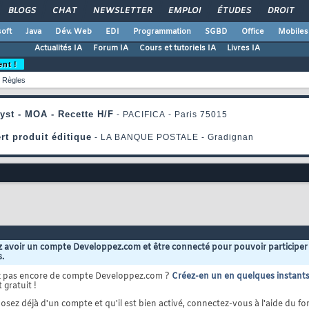
BLOGS
CHAT
NEWSLETTER
EMPLOI
ÉTUDES
DROIT
oft
Java
Dév. Web
EDI
Programmation
SGBD
Office
Mobiles
Actualités IA
Forum IA
Cours et tutoriels IA
Livres IA
ent !
Règles
 avoir un compte Developpez.com et être connecté pour pouvoir participer
s.
z pas encore de compte Developpez.com ?
Créez-en un en quelques instant
 gratuit !
osez déjà d'un compte et qu'il est bien activé, connectez-vous à l'aide du for