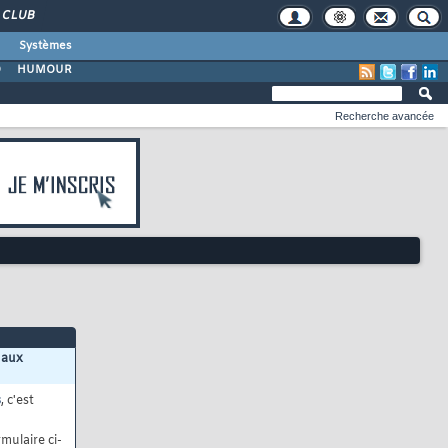
CLUB
Systèmes
O
HUMOUR
Recherche avancée
 aux
s
, c'est
mulaire ci-