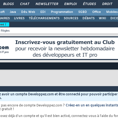
BLOGS
CHAT
NEWSLETTER
EMPLOI
ÉTUDES
DROIT
oft
Java
Dév. Web
EDI
Programmation
SGBD
Office
Mobiles
AIRES
LIVRES
TÉLÉCHARGEMENTS
SOURCES
DÉBATS
WIKI
DIC
ent !
Règles
 avoir un compte Developpez.com et être connecté pour pouvoir participer
s.
z pas encore de compte Developpez.com ?
Créez-en un en quelques instant
 gratuit !
osez déjà d'un compte et qu'il est bien activé, connectez-vous à l'aide du for