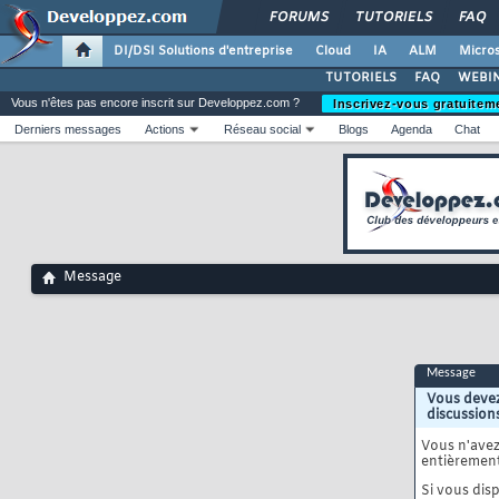
FORUMS
TUTORIELS
FAQ
DI/DSI Solutions d'entreprise
Cloud
IA
ALM
Micros
TUTORIELS
FAQ
WEBIN
Vous n'êtes pas encore inscrit sur Developpez.com ?
Inscrivez-vous gratuitem
Derniers messages
Actions
Réseau social
Blogs
Agenda
Chat
Message
Message
Vous devez
discussion
Vous n'ave
entièrement
Si vous disp